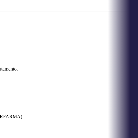
utamento.
NTERFARMA).