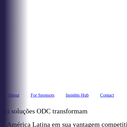
About
For Sponsors
Insights Hub
Contact
As soluções ODC transformam
a América Latina em sua vantagem competit