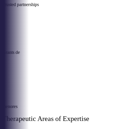
Trusted partnerships
Grants de
menores
Therapeutic Areas of Expertise