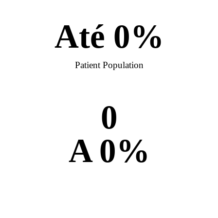
Até 
0
%
Patient Population
0
A 
0
%