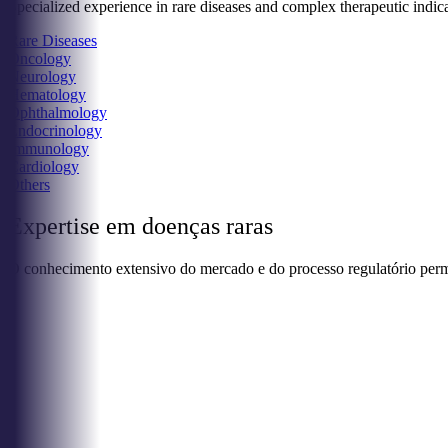
Specialized experience in rare diseases and complex therapeutic indica
Rare Diseases
Oncology
Neurology
Hematology
Ophthalmology
Endocrinology
Immunology
Cardiology
Others
Expertise em doenças raras
O conhecimento extensivo do mercado e do processo regulatório per