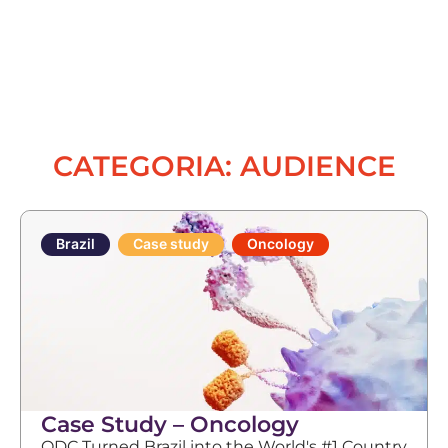
CATEGORIA: AUDIENCE
Brazil
Case study
Oncology
Case Study – Oncology
ODC Turned Brazil into the World's #1 Country