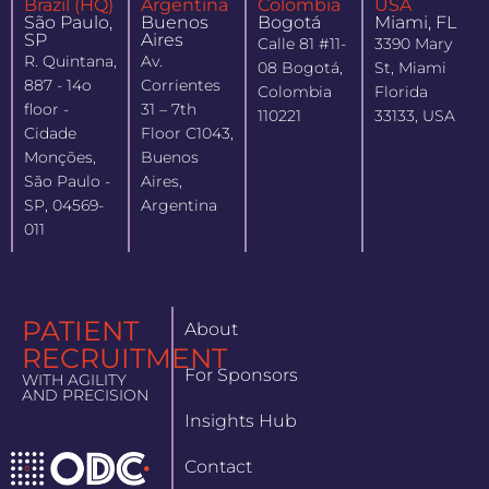
Brazil (HQ)
Argentina
Colombia
USA
São Paulo,
Buenos
Bogotá
Miami, FL
SP
Aires
Calle 81 #11-
3390 Mary
R. Quintana,
Av.
08 Bogotá,
St, Miami
887 - 14o
Corrientes
Colombia
Florida
floor -
31 – 7th
110221
33133, USA
Cidade
Floor C1043,
Monções,
Buenos
São Paulo -
Aires,
SP, 04569-
Argentina
011
PATIENT
About
RECRUITMENT
For Sponsors
WITH AGILITY
AND PRECISION
Insights Hub
Contact