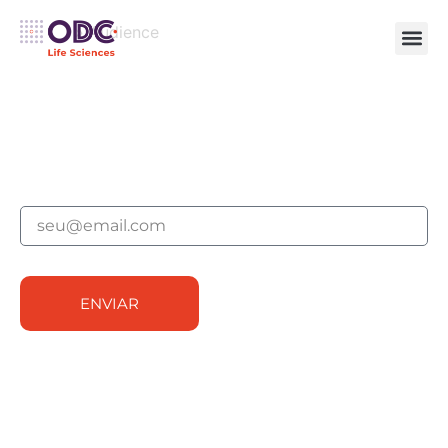
Início
»
Audience
NOTÍCIAS, TENDÊNCIAS E
INSIGHTS DE
ESPECIALISTAS
ASSINE A NEWSLETTER E RECEBA AS
ATUALIZAÇÕES EM SEU E-MAIL, ASSIM QUE
SÃO PUBLICADAS.
ENVIAR