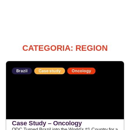
CATEGORIA: REGION
Brazil
Case study
Oncology
Case Study – Oncology
ODC Turned Brazil into the World's #1 Country for a