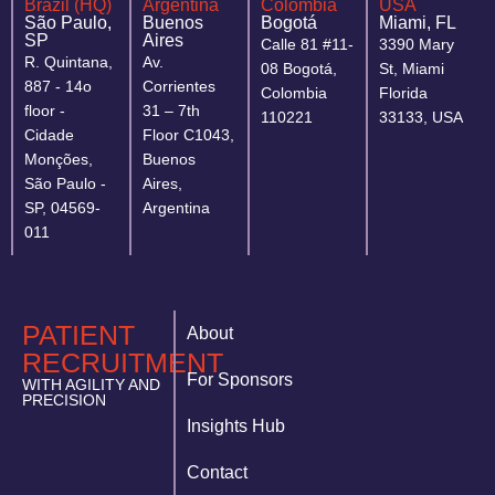
Brazil (HQ)
Argentina
Colombia
USA
São Paulo,
Buenos
Bogotá
Miami, FL
SP
Aires
Calle 81 #11-
3390 Mary
R. Quintana,
Av.
08 Bogotá,
St, Miami
887 - 14o
Corrientes
Colombia
Florida
floor -
31 – 7th
110221
33133, USA
Cidade
Floor C1043,
Monções,
Buenos
São Paulo -
Aires,
SP, 04569-
Argentina
011
PATIENT
About
RECRUITMENT
For Sponsors
WITH AGILITY AND
PRECISION
Insights Hub
Contact